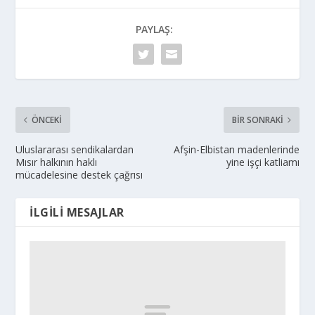
PAYLAŞ:
ÖNCEKI
BIR SONRAKI
Uluslararası sendikalardan
Afşin-Elbistan madenlerinde
Mısır halkının haklı
yine işçi katliamı
mücadelesine destek çağrısı
İLGILI MESAJLAR