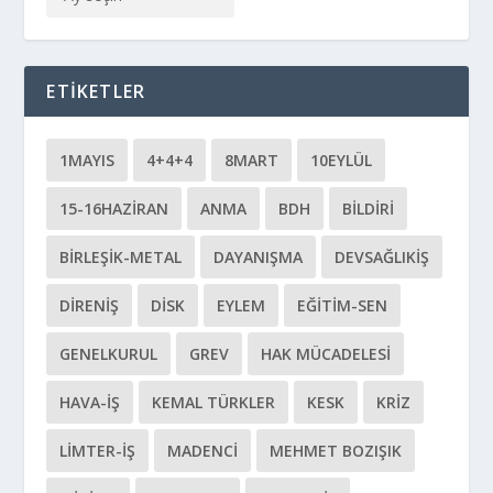
ETIKETLER
1MAYIS
4+4+4
8MART
10EYLÜL
15-16HAZIRAN
ANMA
BDH
BILDIRI
BIRLEŞIK-METAL
DAYANIŞMA
DEVSAĞLIKİŞ
DIRENIŞ
DİSK
EYLEM
EĞITIM-SEN
GENELKURUL
GREV
HAK MÜCADELESI
HAVA-İŞ
KEMAL TÜRKLER
KESK
KRIZ
LIMTER-İŞ
MADENCI
MEHMET BOZIŞIK