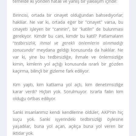
temelde iki yönden hatalı ve yanlış bir yaklaşım içinde:
Birincisi, ortada bir cinayet olduğundan bahsediyorlar;
haklılar. Ne var ki, ortada eğer bir “cinayet” varsa, bu
cinayeti işleyen bir “caninin”, bir “katilin” de bulunması
gerekiyor. Kimdir bu cani, kimdir bu katil? Patlamaların
“
tedbirsizlik, ihmal ve gerekli önlemlerin alınmadığı
sonucunda
” meydana geldiği konusunda da haklılar. Ne
var ki, yine bu tedbirsizliğe, ihmale ve önlemsizliğe
kimin, kimlerin yol açtığı konusunda ısrarlı bir gözden
kaçırma, bilinçli bir gizleme fark ediliyor.
Kim yaptı, kim katliama yol açtı, kim denetimsizliğe
karar verdi? Hiçbiri yok. Sorulmuyor. Israrla failin kim
olduğu örtbas ediliyor.
Sanki insanlarımız kendi kendilerine öldüler, AKP’nin hiç
suçu yok. Sanki işyerindeki tedbirsizliği öylesine
yaşadılar, buna yol açan, açıkça buna yol veren bir
iktidar yok.