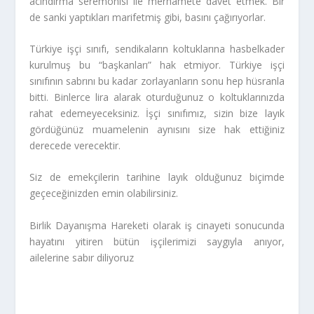
acındırma seremonisi ile merhamete davet etmek. Bir
de sanki yaptıkları marifetmiş gibi, basını çağırıyorlar.
Türkiye işçi sınıfı, sendikaların koltuklarına hasbelkader
kurulmuş bu “başkanları” hak etmiyor. Türkiye işçi
sınıfının sabrını bu kadar zorlayanların sonu hep hüsranla
bitti. Binlerce lira alarak oturduğunuz o koltuklarınızda
rahat edemeyeceksiniz. İşçi sınıfımız, sizin bize layık
gördüğünüz muamelenin aynısını size hak ettiğiniz
derecede verecektir.
Siz de emekçilerin tarihine layık olduğunuz biçimde
geçeceğinizden emin olabilirsiniz.
Birlik Dayanışma Hareketi olarak iş cinayeti sonucunda
hayatını yitiren bütün işçilerimizi saygıyla anıyor,
ailelerine sabır diliyoruz