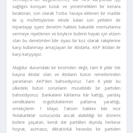
sağlığını koruyan tüzük ve yönetmelikleri bir kenara
bıraktıran, son olarak Torba Yasaya eklenen bir madde
ile iş müfettişlerinin elinde kalan son yetkileri de
tırpanlayıp işyeri denetim hakkını bakanlık memurlarına
vermeye niyetlenen ve böylece bizlerin hayatı için elzem
olan bu denetimleri bile siyasi bir koz olarak rakiplerine
karşı kullanmayı amaçlayan bir iktidarla, AKP iktidarı ile
karşı karşıyayız.
Mağdur durumdaki bir kesimden değil, tam 8 yıldır tek
başına iktidar olan ve iktidarın bütün nimetlerinden
yararlanan AKP’den bahsediyoruz. Tam 8 yıldır bu
ülkedeki bütün sorunların müsebbibi bir partiden
bahsediyoruz. Bankaların kârlarına kâr kattığı, yandaş
sendikaların örgütlülüklerinin patlama yarattığı,
emekçilerin 1 Mayıs Taksim hakkını bile nice
fedakarlıklar sonucunda ancak alabildiği bir dönemi
bizlere yaşatan, kendi dar partilileri dışında herkese
hoyrat, acımasız, diktatörlük heveslisi bir partiden