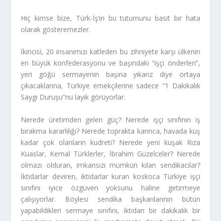
Hiç kimse bize, Türk-İş’in bu tutumunu basit bir hata
olarak gösteremezler.
İkincisi, 20 insanımızı katleden bu zihniyete karşı ülkenin
en büyük konfederasyonu ve başındaki “işçi önderleri”,
yeri göğü sermayenin başına yıkarız diye ortaya
çıkacaklarına, Türkiye emekçilerine sadece “1 Dakikalık
Saygı Duruşu”nu layık görüyorlar.
Nerede üretimden gelen güç? Nerede işçi sınıfının iş
bırakma kararlılığı? Nerede toprakta karınca, havada kuş
kadar çok olanların kudreti? Nerede yeni kuşak Rıza
Kuaslar, Kemal Türklerler, İbrahim Güzelceler? Nerede
olmazı olduran, imkansızı mümkün kılan sendikacılar?
İktidarlar deviren, iktidarlar kuran koskoca Türkiye işçi
sınıfını iyice özgüven yoksunu haline getirmeye
çalışıyorlar. Böylesi sendika başkanlarının bütün
yapabildikleri sermaye sınıfını, iktidarı bir dakikalık bir