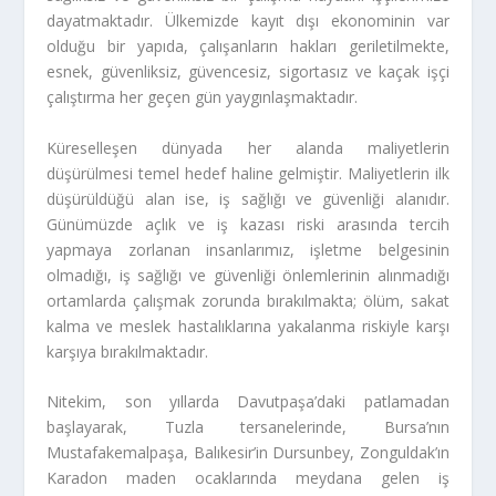
dayatmaktadır. Ülkemizde kayıt dışı ekonominin var
olduğu bir yapıda, çalışanların hakları geriletilmekte,
esnek, güvenliksiz, güvencesiz, sigortasız ve kaçak işçi
çalıştırma her geçen gün yaygınlaşmaktadır.
Küreselleşen dünyada her alanda maliyetlerin
düşürülmesi temel hedef haline gelmiştir. Maliyetlerin ilk
düşürüldüğü alan ise, iş sağlığı ve güvenliği alanıdır.
Günümüzde açlık ve iş kazası riski arasında tercih
yapmaya zorlanan insanlarımız, işletme belgesinin
olmadığı, iş sağlığı ve güvenliği önlemlerinin alınmadığı
ortamlarda çalışmak zorunda bırakılmakta; ölüm, sakat
kalma ve meslek hastalıklarına yakalanma riskiyle karşı
karşıya bırakılmaktadır.
Nitekim, son yıllarda Davutpaşa’daki patlamadan
başlayarak, Tuzla tersanelerinde, Bursa’nın
Mustafakemalpaşa, Balıkesir’in Dursunbey, Zonguldak’ın
Karadon maden ocaklarında meydana gelen iş