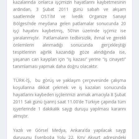
kazalarında onlarca işçimizin hayatlarını kaybetmesinin
ardından, 3 Şubat 2011 günü sabah ve akşam
saatlerinde OSTİM ve İvedik Organize Sanayi
Bölgesi’nde meydana gelen patlamalar sonucunda 20
işçi hayatını kaybetmiş, 50’nin üzerinde işçimiz ise
yaralanmıştır. Patlamaların tedbirsizlik, ihmal ve gerekli
önlemlerin alınmadığı sonucunda gerçekleştiği
tespitlerinin ağırlık kazandığı göze alındığında ise,
yaşanan can kayıpları için “iş kazası” yerine “iş cinayeti”
tanımlaması yapmak daha doğru olacaktır.
TÜRK-İŞ, bu görüş ve yaklaşım çerçevesinde çalışma
koşullarına dikkat çekmek ve iş kazaları sonucunda
hayatlarını kaybeden işçilerimizi anmak amacıyla 8 Şubat
2011 Salı günü (yarın) saat 11.00’de Türkiye çapında tüm
işyerlerinde 1 dakikalık saygı duruşu yapılması kararını
almıştır.
Yazılı ve Görsel Medya, Ankara’da yapılacak saygı
duruşunu Esenboğa Yolu 22. Km/ Akyurt adresindeki