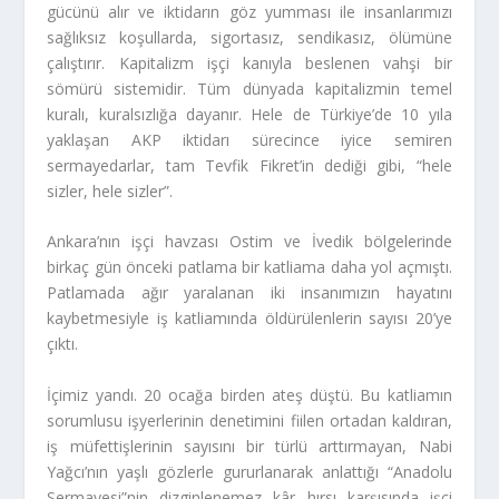
gücünü alır ve iktidarın göz yumması ile insanlarımızı
sağlıksız koşullarda, sigortasız, sendikasız, ölümüne
çalıştırır. Kapitalizm işçi kanıyla beslenen vahşi bir
sömürü sistemidir.
Tüm dünyada kapitalizmin temel
kuralı, kuralsızlığa dayanır. Hele de Türkiye’de 10 yıla
yaklaşan AKP iktidarı sürecince iyice semiren
sermayedarlar, tam Tevfik Fikret’in dediği gibi, “hele
sizler, hele sizler”.
Ankara’nın işçi havzası Ostim ve İvedik bölgelerinde
birkaç gün önceki patlama bir katliama daha yol açmıştı.
Patlamada ağır yaralanan iki insanımızın hayatını
kaybetmesiyle iş katliamında öldürülenlerin sayısı 20’ye
çıktı.
İçimiz yandı. 20 ocağa birden ateş düştü. Bu katliamın
sorumlusu işyerlerinin denetimini fiilen ortadan kaldıran,
iş müfettişlerinin sayısını bir türlü arttırmayan, Nabi
Yağcı’nın yaşlı gözlerle gururlanarak anlattığı “Anadolu
Sermayesi”nin dizginlenemez kâr hırsı karşısında işçi