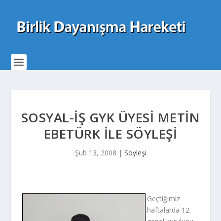
SOSYAL-İŞ GYK ÜYESI METIN
EBETÜRK ILE SÖYLEŞI
Şub 13, 2008
|
Söyleşi
Geçtiğimiz
haftalarda 12.