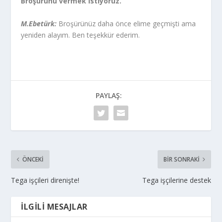
Broşürünü vermek istiyoruz.
M.Ebetürk:
Broşürünüz daha önce elime geçmişti ama
yeniden alayım. Ben teşekkür ederim.
PAYLAŞ:
ÖNCEKI
BIR SONRAKI
Tega işçileri direnişte!
Tega işçilerine destek
İLGILI MESAJLAR