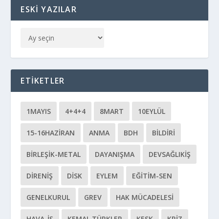
ESKI YAZILAR
ETIKETLER
1MAYIS
4+4+4
8MART
10EYLÜL
15-16HAZIRAN
ANMA
BDH
BILDIRI
BIRLEŞIK-METAL
DAYANIŞMA
DEVSAĞLIKİŞ
DIRENIŞ
DİSK
EYLEM
EĞITIM-SEN
GENELKURUL
GREV
HAK MÜCADELESI
HAVA-İŞ
KEMAL TÜRKLER
KESK
KRIZ