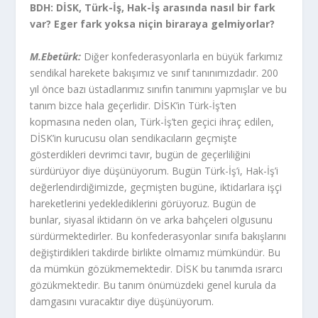
BDH: DİSK, Türk-İş, Hak-İş arasında nasıl bir fark
var? Eger fark yoksa niçin biraraya gelmiyorlar?
M.Ebetürk:
Diğer konfederasyonlarla en büyük farkımız
sendikal harekete bakışımız ve sınıf tanınımızdadır. 200
yıl önce bazı üstadlarımız sınıfın tanımını yapmışlar ve bu
tanım bizce hala geçerlidir. DİSK’in Türk-İş’ten
kopmasına neden olan, Türk-İş’ten geçici ihraç edilen,
DİSK’in kurucusu olan sendikacıların geçmişte
gösterdikleri devrimci tavır, bugün de geçerliliğini
sürdürüyor diye düşünüyorum. Bugün Türk-İş’i, Hak-İş’i
değerlendirdiğimizde, geçmişten bugüne, iktidarlara işçi
hareketlerini yedeklediklerini görüyoruz. Bugün de
bunlar, siyasal iktidarın ön ve arka bahçeleri olgusunu
sürdürmektedirler. Bu konfederasyonlar sınıfa bakışlarını
değiştirdikleri takdirde birlikte olmamız mümkündür. Bu
da mümkün gözükmemektedir. DİSK bu tanımda ısrarcı
gözükmektedir. Bu tanım önümüzdeki genel kurula da
damgasını vuracaktır diye düşünüyorum.