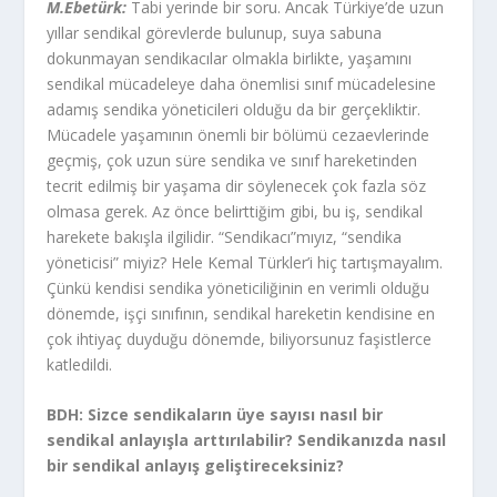
M.Ebetürk:
Tabi yerinde bir soru. Ancak Türkiye’de uzun
yıllar sendikal görevlerde bulunup, suya sabuna
dokunmayan sendikacılar olmakla birlikte, yaşamını
sendikal mücadeleye daha önemlisi sınıf mücadelesine
adamış sendika yöneticileri olduğu da bir gerçekliktir.
Mücadele yaşamının önemli bir bölümü cezaevlerinde
geçmiş, çok uzun süre sendika ve sınıf hareketinden
tecrit edilmiş bir yaşama dir söylenecek çok fazla söz
olmasa gerek. Az önce belirttiğim gibi, bu iş, sendikal
harekete bakışla ilgilidir. “Sendikacı”mıyız, “sendika
yöneticisi” miyiz? Hele Kemal Türkler’i hiç tartışmayalım.
Çünkü kendisi sendika yöneticiliğinin en verimli olduğu
dönemde, işçi sınıfının, sendikal hareketin kendisine en
çok ihtiyaç duyduğu dönemde, biliyorsunuz faşistlerce
katledildi.
BDH: Sizce sendikaların üye sayısı nasıl bir
sendikal anlayışla arttırılabilir? Sendikanızda nasıl
bir sendikal anlayış geliştireceksiniz?