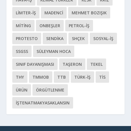
LIMTER-İŞ
MADENCI
MEHMET BOZIŞIK
MITING
ONBEŞLER
PETROL-İŞ
PROTESTO
SENDIKA
SHÇEK
SOSYAL-IŞ
SSGSS
SÜLEYMAN HOCA
SINIF DAYANIŞMASI
TAŞERON
TEKEL
THY
TMMOB
TTB
TÜRK-İŞ
TİS
ÜRÜN
ÖRGÜTLENME
İŞTENATMAKYASAKLANSIN