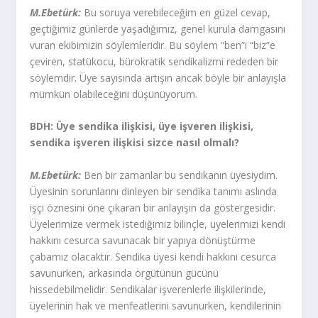
M.Ebetürk:
Bu soruya verebileceğim en güzel cevap,
geçtiğimiz günlerde yaşadığımız, genel kurula damgasını
vuran ekibimizin söylemleridir. Bu söylem “ben”i “biz”e
çeviren, statükocu, bürokratik sendikalizmi rededen bir
söylemdir. Üye sayısında artışın ancak böyle bir anlayışla
mümkün olabileceğini düşünüyorum.
BDH: Üye sendika ilişkisi, üye işveren ilişkisi,
sendika işveren ilişkisi sizce nasıl olmalı?
M.Ebetürk:
Ben bir zamanlar bu sendikanın üyesiydim.
Üyesinin sorunlarını dinleyen bir sendika tanımı aslında
işçi öznesini öne çıkaran bir anlayışın da göstergesidir.
Üyelerimize vermek istediğimiz bilinçle, üyelerimizi kendi
hakkını cesurca savunacak bir yapıya dönüştürme
çabamız olacaktır. Sendika üyesi kendi hakkını cesurca
savunurken, arkasında örgütünün gücünü
hissedebilmelidir. Sendikalar işverenlerle ilişkilerinde,
üyelerinin hak ve menfeatlerini savunurken, kendilerinin