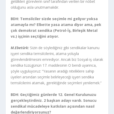
geldikleri görevlerin sınıf tarafından verilen bir nöbet
olduğunu asla unutmamalıdır.
BDH: Temsilciler sizde seçimle mi geliyor yoksa
atamayla mı? Elbette yasa atama diyor ama, pek
çok demokrat sendika (Petrol-İş, Birleşik Metal
vs.) işçinin seçtiğini atıyor.
M.Ebetürk:
Sizin de söylediğiniz gibi sendikalar kanunu
işyeri sendika temsilcilerini, atama yoluyla
görevlendirilmesini emrediyor. Ancak biz Sosyal-iş olarak
sendika tüzügünün 17. maddesinin O bendi uyarınca,
şöyle uyguluyoruz: “Yasanın aradığı niteliklere sahip
üyeleri arsından seçimle belirleyeceği işyeri sendika
temsilcilerini atamak, gerektiğinde seçimleri yenilemek.”
BDH: Geçtiğimiz günlerde 12. Genel Kurulunuzu
gerçekleştirdiniz. 2 başkan adayı vardı. Sonucu
sendikal mücadeleye katkıları açısından nasıl
değerlendiriyorsunuz?