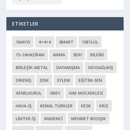
ETIKETLER
1MAYIS
4+4+4
8MART
10EYLÜL
15-16HAZIRAN
ANMA
BDH
BILDIRI
BIRLEŞIK-METAL
DAYANIŞMA
DEVSAĞLIKİŞ
DIRENIŞ
DİSK
EYLEM
EĞITIM-SEN
GENELKURUL
GREV
HAK MÜCADELESI
HAVA-İŞ
KEMAL TÜRKLER
KESK
KRIZ
LIMTER-İŞ
MADENCI
MEHMET BOZIŞIK