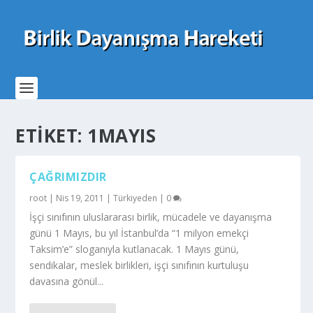
ETIKET:
1MAYIS
ÇAĞRIMIZDIR
root
|
Nis 19, 2011
|
Türkiyeden
|
0
İşçi sınıfının uluslararası birlik, mücadele ve dayanışma
günü 1 Mayıs, bu yıl İstanbul’da “1 milyon emekçi
Taksim’e” sloganıyla kutlanacak. 1 Mayıs günü,
sendikalar, meslek birlikleri, işçi sınıfının kurtuluşu
davasına gönül...