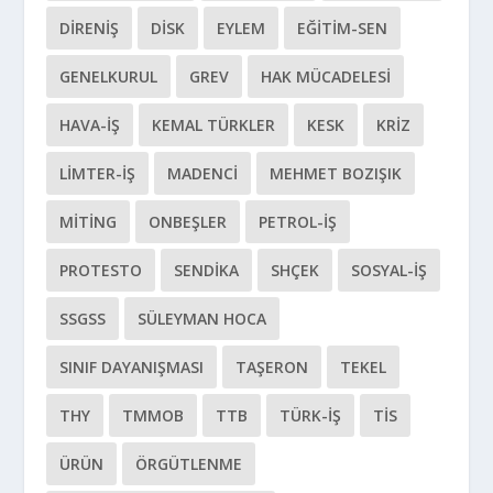
DIRENIŞ
DİSK
EYLEM
EĞITIM-SEN
GENELKURUL
GREV
HAK MÜCADELESI
HAVA-İŞ
KEMAL TÜRKLER
KESK
KRIZ
LIMTER-İŞ
MADENCI
MEHMET BOZIŞIK
MITING
ONBEŞLER
PETROL-İŞ
PROTESTO
SENDIKA
SHÇEK
SOSYAL-IŞ
SSGSS
SÜLEYMAN HOCA
SINIF DAYANIŞMASI
TAŞERON
TEKEL
THY
TMMOB
TTB
TÜRK-İŞ
TİS
ÜRÜN
ÖRGÜTLENME