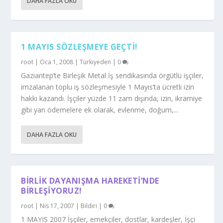
DAHA FAZLA OKU
1 MAYIS SÖZLEŞMEYE GEÇTI!
root
|
Oca 1, 2008
|
Türkiyeden
|
0
Gaziantep’te Birleşik Metal İş sendikasında örgütlü işçiler,
imzalanan toplu iş sözleşmesiyle 1 Mayıs’ta ücretli izin
hakkı kazandı. İşçiler yüzde 11 zam dışında, izin, ikramiye
gibi yan ödemelere ek olarak, evlenme, doğum,...
DAHA FAZLA OKU
BIRLIK DAYANIŞMA HAREKETI’NDE
BIRLEŞIYORUZ!
root
|
Nis 17, 2007
|
Bildiri
|
0
1 MAYIS 2007 İşçiler, emekçiler, dostlar, kardeşler, İşçi