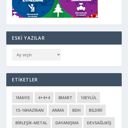
ESKI YAZILAR
ETIKETLER
1MAYIS
4+4+4
8MART
10EYLÜL
15-16HAZIRAN
ANMA
BDH
BILDIRI
BIRLEŞIK-METAL
DAYANIŞMA
DEVSAĞLIKİŞ