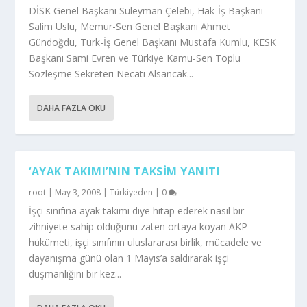
DİSK Genel Başkanı Süleyman Çelebi, Hak-İş Başkanı
Salim Uslu, Memur-Sen Genel Başkanı Ahmet
Gündoğdu, Türk-İş Genel Başkanı Mustafa Kumlu, KESK
Başkanı Sami Evren ve Türkiye Kamu-Sen Toplu
Sözleşme Sekreteri Necati Alsancak...
DAHA FAZLA OKU
‘AYAK TAKIMI’NIN TAKSIM YANITI
root
|
May 3, 2008
|
Türkiyeden
|
0
İşçi sınıfına ayak takımı diye hitap ederek nasıl bir
zihniyete sahip olduğunu zaten ortaya koyan AKP
hükümeti, işçi sınıfının uluslararası birlik, mücadele ve
dayanışma günü olan 1 Mayıs’a saldırarak işçi
düşmanlığını bir kez...