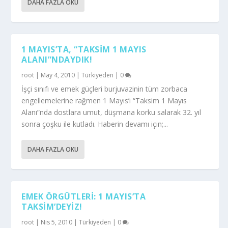
DAHA FAZLA OKU
1 MAYIS’TA, “TAKSİM 1 MAYIS
ALANI”NDAYDIK!
root
|
May 4, 2010
|
Türkiyeden
|
0
İşçi sınıfı ve emek güçleri burjuvazinin tüm zorbaca
engellemelerine rağmen 1 Mayıs’ı “Taksim 1 Mayıs
Alanı”nda dostlara umut, düşmana korku salarak 32. yıl
sonra çoşku ile kutladı. Haberin devamı için;...
DAHA FAZLA OKU
EMEK ÖRGÜTLERI: 1 MAYIS’TA
TAKSIM’DEYIZ!
root
|
Nis 5, 2010
|
Türkiyeden
|
0