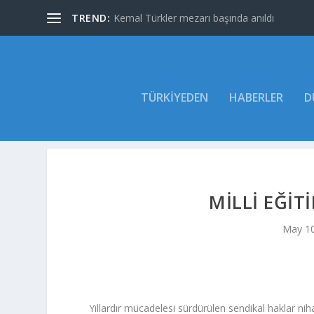
TREND:
Kemal Türkler mezarı başında anıldı
TÜRKIYEDEN
HABERLER
D
MILLI EĞIT
May 10
Yıllardır mücadelesi sürdürülen sendikal haklar ni