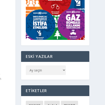
ESKI YAZILAR
,
n
ETIKETLER