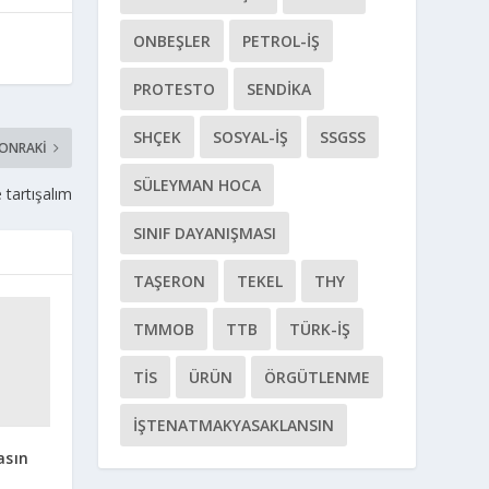
ONBEŞLER
PETROL-İŞ
PROTESTO
SENDIKA
SHÇEK
SOSYAL-IŞ
SSGSS
SONRAKI
SÜLEYMAN HOCA
e tartışalım
SINIF DAYANIŞMASI
TAŞERON
TEKEL
THY
TMMOB
TTB
TÜRK-İŞ
TİS
ÜRÜN
ÖRGÜTLENME
İŞTENATMAKYASAKLANSIN
asın