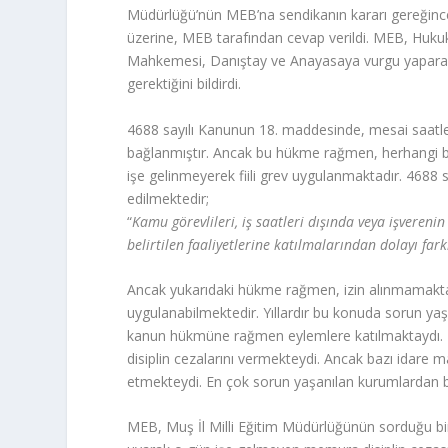
Müdürlüğü’nün MEB’na sendikanın kararı gereğince i
üzerine, MEB tarafından cevap verildi. MEB, Hukuk
Mahkemesi, Danıştay ve Anayasaya vurgu yaparak 
gerektiğini bildirdi.
4688 sayılı Kanunun 18. maddesinde, mesai saatler
bağlanmıştır. Ancak bu hükme rağmen, herhangi bi
işe gelinmeyerek fiili grev uygulanmaktadır. 4688 s
edilmektedir;
“
Kamu görevlileri, iş saatleri dışında veya işvereni
belirtilen faaliyetlerine katılmalarından dolayı far
Ancak yukarıdaki hükme rağmen, izin alınmamakta 
uygulanabilmektedir. Yıllardır bu konuda sorun 
kanun hükmüne rağmen eylemlere katılmaktaydı. 
disiplin cezalarını vermekteydi. Ancak bazı idare m
etmekteydi. En çok sorun yaşanılan kurumlardan biri
MEB, Muş İl Milli Eğitim Müdürlüğünün sorduğu bir s