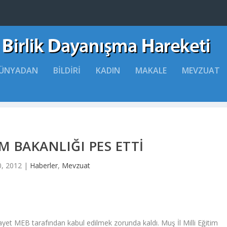
ÜNYADAN
BILDIRI
KADIN
MAKALE
MEVZUAT
IM BAKANLIĞI PES ETTI
, 2012
|
Haberler
,
Mevzuat
hayet MEB tarafından kabul edilmek zorunda kaldı. Muş İl Milli Eğitim