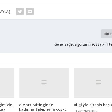
PAYLAŞ:
BIR 
Genel sağlık sigortasını (GSS) birlikt
ğimizin
8 Mart Mitinginde
Bilgi’yle direniş başl
tak
kadınlar taleplerini çoşku
31 Ağustos 2012