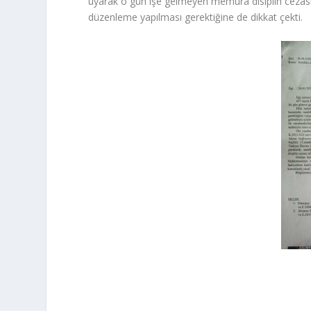
uyarak o gün işe gelmeyen memura disiplin cezası 
düzenleme yapılması gerektiğine de dikkat çekti.