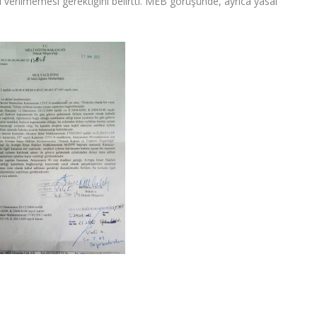
verilmemesi gerektiğini belirtti. MEB görüşünde, ayrıca yasal