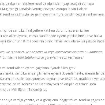
ş bırakan emekçilere nasıl bir idari işlem yapılacağını sorması
 Müşavirliği kanalıyla verdiği cevapta Avrupa İnsan Hakları
sendika çağrısıyla işe gelmeyen memura disiplin cezası verilmemesi
i içinde sendikal faaliyetlere katılma durumu işveren iznine
r izin alınmayarak, mesai saatlerinde eylem yapılabilmekte ve hatta
ayılı Kanunun 18. maddesinin birinci fıkrası açık olarak şu şekilde ifade
n izni ile iş saatleri içinde sendika veya konfederasyonların bu Kanunda
klı bir işleme tâbi tutulamaz ve görevlerine son verilemez.
”
ve sendikaların eylem çağrısına uyarak fiilen grev
yaşanmakta, sendikalar işe gitmeme eylemi düzenlemekte, memurlar da
Kurumlar disiplin soruşturması açmakta ve 657/125. maddede yer ala
ahkemeleri ve sonrasında Danıştay verilen disiplin cezalarını iptal
si de Milli Eğitim Bakanlığı idi.
oruya verdiği yanıtta, eski görüşlerini değiştirdi ve sendika çağrısına