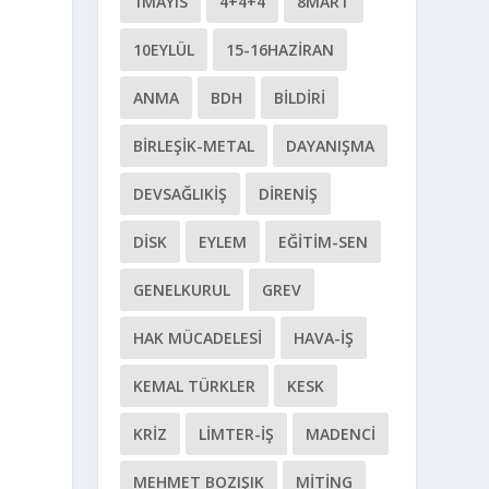
1MAYIS
4+4+4
8MART
10EYLÜL
15-16HAZIRAN
ANMA
BDH
BILDIRI
BIRLEŞIK-METAL
DAYANIŞMA
DEVSAĞLIKİŞ
DIRENIŞ
DİSK
EYLEM
EĞITIM-SEN
GENELKURUL
GREV
HAK MÜCADELESI
HAVA-İŞ
KEMAL TÜRKLER
KESK
KRIZ
LIMTER-İŞ
MADENCI
MEHMET BOZIŞIK
MITING