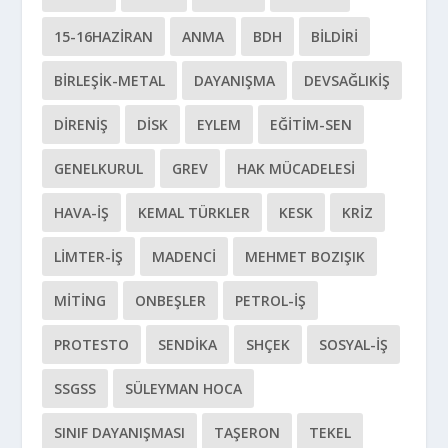
15-16HAZIRAN
ANMA
BDH
BILDIRI
BIRLEŞIK-METAL
DAYANIŞMA
DEVSAĞLIKİŞ
DIRENIŞ
DİSK
EYLEM
EĞITIM-SEN
GENELKURUL
GREV
HAK MÜCADELESI
HAVA-İŞ
KEMAL TÜRKLER
KESK
KRIZ
LIMTER-İŞ
MADENCI
MEHMET BOZIŞIK
MITING
ONBEŞLER
PETROL-İŞ
PROTESTO
SENDIKA
SHÇEK
SOSYAL-IŞ
SSGSS
SÜLEYMAN HOCA
SINIF DAYANIŞMASI
TAŞERON
TEKEL