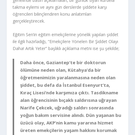
genelinde basın açıklamaları, bir günlük siyah kurdela
takma eylemi ve aynı gün derslerde şiddete karşı
öğrencileri bilinçlendiren konu anlatımları
gerçekleştirecek.
Eğitim Sen’in eğitim emekçilerine yönelik yapılan şiddet
ile ilgili hazırladığı, “Emekçilere Yönelen Bir Şiddet Olayı
Daha! Artık Yeter” başlıklı açıklama metni ise şu şekilde;
Daha önce, Gaziantep’te bir doktorun
ölümüne neden olan, Kütahya’da bir
öğretmenimizin yaralanmasına neden olan
şiddet, bu defa da İstanbul Esenyurt’ta,
Kıraç Lisesi’nde karşımıza çıktı. Tasdikname
alan öğrencisinin bıçaklı saldırısına uğrayan
Narife Çekcek, uğradığı saldırı sonrasında
yoğun bakım servisine alındı. Dün yaşanan bu
üzücü olay, AKP’nin kamu yararına hizmet
üreten emekçilerin yaşam hakkını korumak