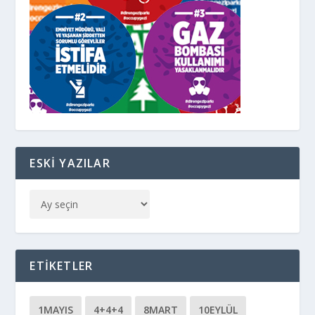
ESKI YAZILAR
ETIKETLER
1MAYIS
4+4+4
8MART
10EYLÜL