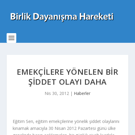
EMEKÇILERE YÖNELEN BIR
ŞIDDET OLAYI DAHA
Nis 30, 2012
|
Haberler
Eğitim Sen, eğitim emekçilerine yönelik şiddet olaylarını
kınamak amacıyla 30 Nisan 2012 Pazartesi günü ülke