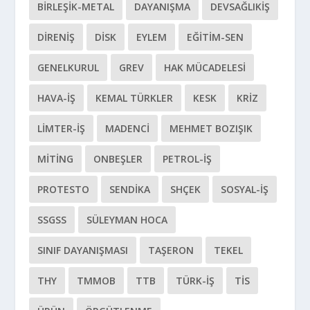
BIRLEŞIK-METAL
DAYANIŞMA
DEVSAĞLIKİŞ
DIRENIŞ
DİSK
EYLEM
EĞITIM-SEN
GENELKURUL
GREV
HAK MÜCADELESI
HAVA-İŞ
KEMAL TÜRKLER
KESK
KRIZ
LIMTER-İŞ
MADENCI
MEHMET BOZIŞIK
MITING
ONBEŞLER
PETROL-İŞ
PROTESTO
SENDIKA
SHÇEK
SOSYAL-IŞ
SSGSS
SÜLEYMAN HOCA
SINIF DAYANIŞMASI
TAŞERON
TEKEL
THY
TMMOB
TTB
TÜRK-İŞ
TİS