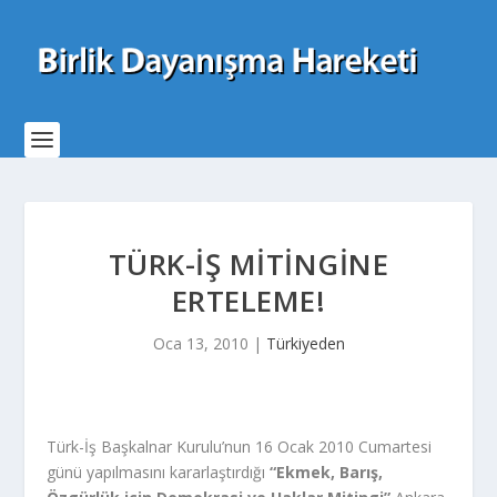
TÜRK-İŞ MITINGINE
ERTELEME!
Oca 13, 2010
|
Türkiyeden
Türk-İş Başkalnar Kurulu’nun 16 Ocak 2010 Cumartesi
günü yapılmasını kararlaştırdığı
“Ekmek, Barış,