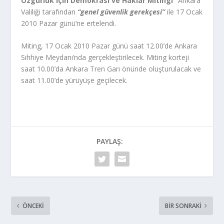
Özgürlük için Demokrasi ve Haklar Mitingi”
Ankara
Valiliği tarafından
“genel güvenlik gerekçesi”
ile 17 Ocak
2010 Pazar günü’ne ertelendi.
Miting, 17 Ocak 2010 Pazar günü saat 12.00’de Ankara
Sıhhiye Meydanı’nda gerçekleştirilecek. Miting korteji
saat 10.00’da Ankara Tren Garı önünde oluşturulacak ve
saat 11.00’de yürüyüşe geçilecek.
PAYLAŞ:
ÖNCEKI
BIR SONRAKI