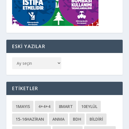
ESKI YAZILAR
ETIKETLER
1MAYIS
4+4+4
8MART
10EYLÜL
15-16HAZIRAN
ANMA
BDH
BILDIRI