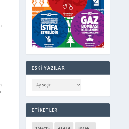
en
ı
ESKI YAZILAR
n
m
ETIKETLER
1MAYIS
4+4+4
8MART