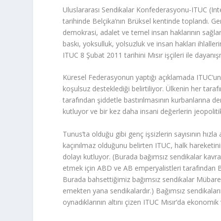
Uluslararası Sendikalar Konfederasyonu-ITUC (In
tarihinde Belçika’nın Brüksel kentinde toplandı. 
demokrasi, adalet ve temel insan haklarının sağlan
baskı, yoksulluk, yolsuzluk ve insan hakları ihlalle
ITUC 8 Şubat 2011 tarihini Mısır işçileri ile dayan
Küresel Federasyonun yaptığı açıklamada ITUC’un M
koşulsuz desteklediği belirtiliyor. Ülkenin her tar
tarafından şiddetle bastırılmasının kurbanlarına de
kutluyor ve bir kez daha insani değerlerin jeopolit
Tunus’ta olduğu gibi genç işsizlerin sayısının hızla
kaçınılmaz olduğunu belirten ITUC, halk hareketin
dolayı kutluyor. (Burada bağımsız sendikalar kavram
etmek için ABD ve AB emperyalistleri tarafından Ba
Burada bahsettiğimiz bağımsız sendikalar Mübarek d
emekten yana sendikalardır.) Bağımsız sendikaları
oynadıklarının altını çizen ITUC Mısır’da ekonomi