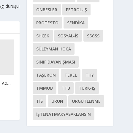
ygı duruşu!
ONBEŞLER
PETROL-İŞ
PROTESTO
SENDIKA
SHÇEK
SOSYAL-IŞ
SSGSS
SÜLEYMAN HOCA
SINIF DAYANIŞMASI
TAŞERON
TEKEL
THY
ok Az…
TMMOB
TTB
TÜRK-İŞ
TİS
ÜRÜN
ÖRGÜTLENME
İŞTENATMAKYASAKLANSIN