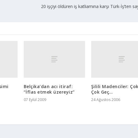
20 işçiyi öldüren iş katliamına karşı Türk-İş’ten sa
simi
Belçika’dan acı itiraf:
Şilili Madenciler: Ç
“İflas etmek üzereyiz”
Çok Geç…
07 Eylül 2009
24 Ağustos 2006