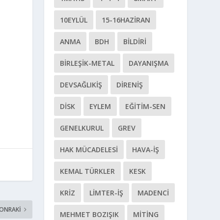
a
10EYLÜL
15-16HAZIRAN
ANMA
BDH
BILDIRI
BIRLEŞIK-METAL
DAYANIŞMA
DEVSAĞLIKİŞ
DIRENIŞ
DİSK
EYLEM
EĞITIM-SEN
GENELKURUL
GREV
HAK MÜCADELESI
HAVA-İŞ
KEMAL TÜRKLER
KESK
KRIZ
LIMTER-İŞ
MADENCI
SONRAKI
MEHMET BOZIŞIK
MITING