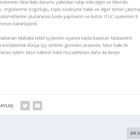
terinin Mısır’daki durumu yakından takip edeceğini ve Mısır’da
nı, örgütlenme özgürlüğü, toplu sözleşme hakkı ve diğer temel çalışm
 hükümetlerine uluslararası baskı yapmasını ve bütün ITUC üyelerinin 8
esini kararlaştırdı.
ayaklanan Mahalla tektil işçilerinin isyanını kanla bastıran Mübarek’in
 körüklemek dünya işçi sınıfının görevleri arasında. Mısır halkı ile
arası eylem Mısır halkının haklı mücadelesini daha da ileriye
PAYLAŞ:
BIR 