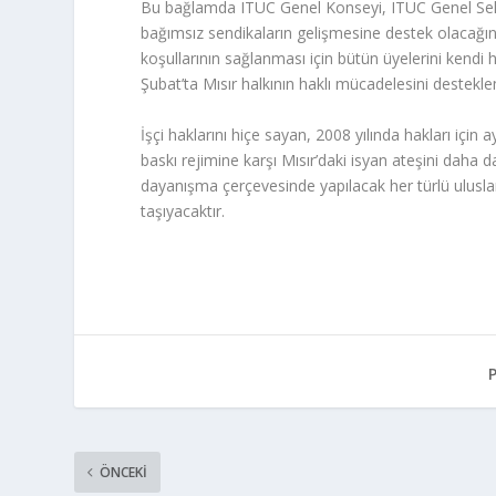
Bu bağlamda ITUC Genel Konseyi, ITUC Genel Sekre
bağımsız sendikaların gelişmesine destek olacağı
koşullarının sağlanması için bütün üyelerini kendi
Şubat’ta Mısır halkının haklı mücadelesini desteklem
İşçi haklarını hiçe sayan, 2008 yılında hakları için 
baskı rejimine karşı Mısır’daki isyan ateşini daha da
dayanışma çerçevesinde yapılacak her türlü uluslar
taşıyacaktır.
ÖNCEKI