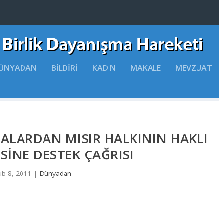
ÜNYADAN
BILDIRI
KADIN
MAKALE
MEVZUAT
ALARDAN MISIR HALKININ HAKLI
INE DESTEK ÇAĞRISI
ub 8, 2011
|
Dünyadan