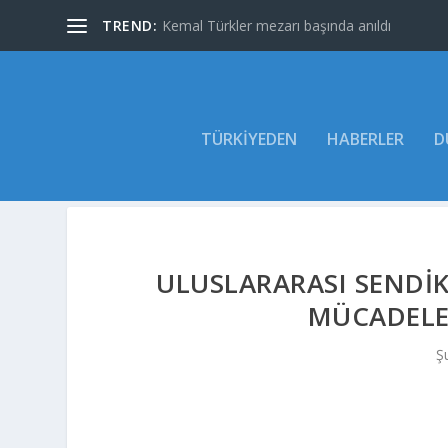
TREND:
Kemal Türkler mezarı başında anıldı
TÜRKIYEDEN
HABERLER
D
ULUSLARARASI SENDIK
MÜCADELES
Ş